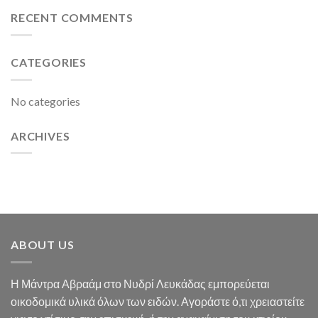
RECENT COMMENTS
CATEGORIES
No categories
ARCHIVES
ABOUT US
Η Μάντρα Αβραάμ στο Νυδρί Λευκάδας εμπορεύεται
οικοδομικά υλικά όλων των ειδών. Αγοράστε ό,τι χρειαστείτε